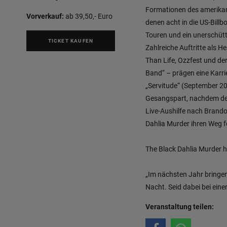
Formationen des amerikan
Vorverkauf:
ab 39,50,- Euro
denen acht in die US-Billb
Touren und ein unerschütt
TICKET KAUFEN
Zahlreiche Auftritte als 
Than Life, Ozzfest und d
Band“ – prägen eine Karri
„Servitude“ (September 20
Gesangspart, nachdem der
Live-Aushilfe nach Brando
Dahlia Murder ihren Weg f
The Black Dahlia Murder h
„Im nächsten Jahr bringen
Nacht. Seid dabei bei eine
Veranstaltung teilen: