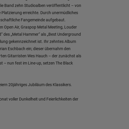
e Band zehn Studioalben veröffentlicht – von
te Platzierung erreichte. Durch unermüdliches
enschaftliche Fangemeinde aufgebaut.
ken Open Air, Graspop Metal Meeting, Louder
d“ des „Metal Hammer“ als „Best Underground
klung gekennzeichnet ist. Ihr zehntes Album
Brian Eschbach ein; dieser übernahm den
ten Gitarristen Wes Hauch – der zunächst als
t – nun fest im Line-up, setzen The Black
eiern 20jähriges Jubiläum des Klassikers.
at voller Dunkelheit und Feierlichkeiten der