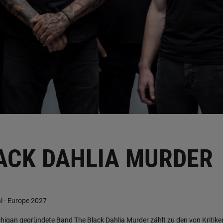
ACK DAHLIA MURDER
l - Europe 2027
chigan gegründete Band The Black Dahlia Murder zählt zu den von Kritik