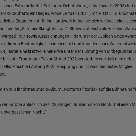
ischen Extreme Metal. Seit ihrem Debütalbum „Unhallowed“ (2003) hat di
oard-200-Charts einstiegen, wobei „Ritual“ (2011) mit Platz 31 die höchs
erliches Engagement für ihr Handwerk haben sie sich weltweit eine leid
Headliner der „Summer Slaughter Tour“, Shows auf Festivals wie dem Wac
er Warped Tour sowie Auszeichnungen – darunter der „Golden Gods Awar
ere, die von Beständigkeit, Leidenschaft und künstlerischer Weiterentwic
24) läutet eine kraftvolle neue Ära unter der Führung von Mitbegründer 
 beliebte Frontmann Trevor Strnad 2022 verstorben war. Mit dem gefeier
n Ellis’ Abschied Anfang 2025 einsprang und inzwischen festes Mitglied is
ort.
olen nun ihr drittes Studio-Album „Nocturnal" zurück auf die Bühne und f
 wir Europa anlässlich des 20-jährigen Jubiläums von Nocturnal einen Mon
r unvergesslichen Nacht.“