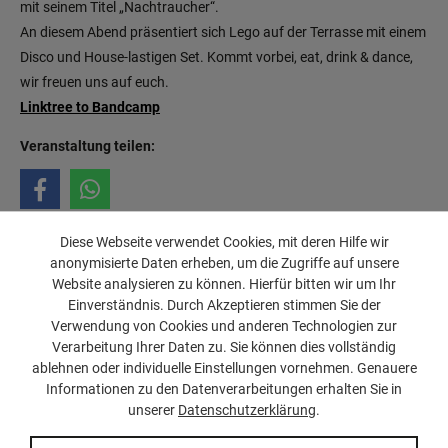
mit seinem Titel „Nachtraucher“.
An diesem Abend präsentiert sich Lego auf der Terrasse mit einem
Disco und House-lastigen Set. Kommt vorbei, eat, drink & dance,
wir freuen uns auf euch.
Linktree to Bandcamp
Veranstaltung teilen:
Diese Webseite verwendet Cookies, mit deren Hilfe wir
anonymisierte Daten erheben, um die Zugriffe auf unsere
Website analysieren zu können. Hierfür bitten wir um Ihr
Einverständnis. Durch Akzeptieren stimmen Sie der
Verwendung von Cookies und anderen Technologien zur
Verarbeitung Ihrer Daten zu. Sie können dies vollständig
ablehnen oder individuelle Einstellungen vornehmen. Genauere
Impressum
Jugendschutz
FAQ
Datenschutz
© SUBSTAGE
Informationen zu den Datenverarbeitungen erhalten Sie in
unserer
Datenschutzerklärung
.