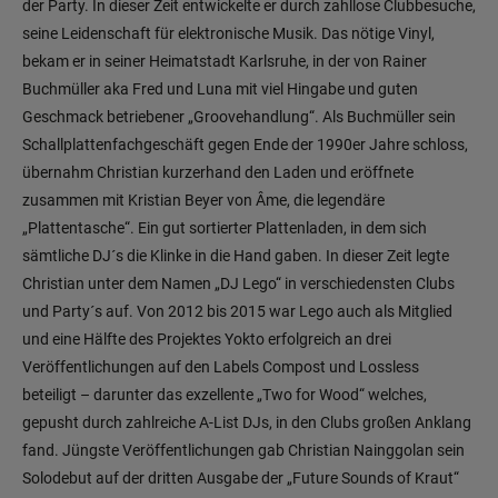
der Party. In dieser Zeit entwickelte er durch zahllose Clubbesuche,
seine Leidenschaft für elektronische Musik. Das nötige Vinyl,
bekam er in seiner Heimatstadt Karlsruhe, in der von Rainer
Buchmüller aka Fred und Luna mit viel Hingabe und guten
Geschmack betriebener „Groovehandlung“. Als Buchmüller sein
Schallplattenfachgeschäft gegen Ende der 1990er Jahre schloss,
übernahm Christian kurzerhand den Laden und eröffnete
zusammen mit Kristian Beyer von Âme, die legendäre
„Plattentasche“. Ein gut sortierter Plattenladen, in dem sich
sämtliche DJ´s die Klinke in die Hand gaben. In dieser Zeit legte
Christian unter dem Namen „DJ Lego“ in verschiedensten Clubs
und Party´s auf. Von 2012 bis 2015 war Lego auch als Mitglied
und eine Hälfte des Projektes Yokto erfolgreich an drei
Veröffentlichungen auf den Labels Compost und Lossless
beteiligt – darunter das exzellente „Two for Wood“ welches,
gepusht durch zahlreiche A-List DJs, in den Clubs großen Anklang
fand. Jüngste Veröffentlichungen gab Christian Nainggolan sein
Solodebut auf der dritten Ausgabe der „Future Sounds of Kraut“