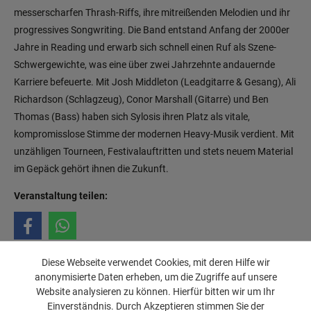
messerscharfen Thrash-Riffs, ihre mitreißenden Melodien und ihr
progressives Songwriting. Die Band entstand Anfang der 2000er
Jahre in Reading und erwarb sich schnell einen Ruf als Szene-
Schwergewichte, was eine über zwei Jahrzehnte andauernde
Karriere befeuerte. Mit Josh Middleton (Leadgitarre & Gesang), Ali
Richardson (Schlagzeug), Conor Marshall (Gitarre) und Ben
Thomas (Bass) haben sich Sylosis ihren Platz als vitale,
kompromisslose Stimme der modernen Heavy-Musik verdient. Mit
unzähligen Tourneen, Festivalauftritten und stets neuem Material
im Gepäck gehört ihnen die Zukunft.
Veranstaltung teilen:
Diese Webseite verwendet Cookies, mit deren Hilfe wir
anonymisierte Daten erheben, um die Zugriffe auf unsere
Website analysieren zu können. Hierfür bitten wir um Ihr
Einverständnis. Durch Akzeptieren stimmen Sie der