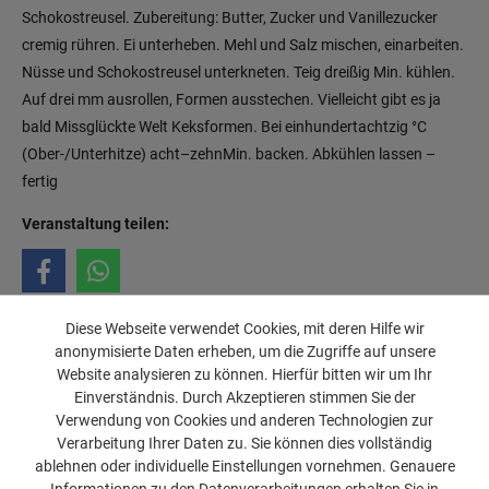
Schokostreusel. Zubereitung: Butter, Zucker und Vanillezucker
cremig rühren. Ei unterheben. Mehl und Salz mischen, einarbeiten.
Nüsse und Schokostreusel unterkneten. Teig dreißig Min. kühlen.
Auf drei mm ausrollen, Formen ausstechen. Vielleicht gibt es ja
bald Missglückte Welt Keksformen. Bei einhundertachtzig °C
(Ober-/Unterhitze) acht–zehnMin. backen. Abkühlen lassen –
fertig
Veranstaltung teilen:
Diese Webseite verwendet Cookies, mit deren Hilfe wir
anonymisierte Daten erheben, um die Zugriffe auf unsere
Website analysieren zu können. Hierfür bitten wir um Ihr
Einverständnis. Durch Akzeptieren stimmen Sie der
Verwendung von Cookies und anderen Technologien zur
Verarbeitung Ihrer Daten zu. Sie können dies vollständig
ablehnen oder individuelle Einstellungen vornehmen. Genauere
Impressum
Jugendschutz
FAQ
Datenschutz
© SUBSTAGE