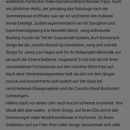
weiblichen Karlsruher Indie-Giarrenrockband Boobie Traps. Auch
am jährlichen Waltz, der jahrelang das Substage nach der
Sommerpause eröffnete, war sie vor und hinter den Kulissen
immer beteiligt. Zudem experimentierte sie mit Saxophon und
Experimentalgesang à la Meredith Monk, sang individuelle
Backing-Vocals als Teil der Guacamole Queens, Burt Bacharach-
Songs bei der Juanita Round-Up Generation, sang und schrieb
Songs für Jonny Las Vegas und für ihr Soloprojekt Minimalik, wo
sie auch die Gitarre bediente. Insgesamt 5 mal trat sie mit ihren
verschiedenen Formationen auf dem Günther-Klotz-Fest auf.
Nach einer Stimmbandoperation hielt sie sich mit dem Singen
zurück und konzentrierte sich zuletzt auf den Bass bei
verschiedenen Bluesprojekten und der Country-Band Bucksnort
Catswingers.
Helene starb vor einem Jahr nach kurzer schwerer Krankheit. Ihre
Musik lebt aber weiter - in ihren Songs, auf ihren CDs und in den
Erinnerungen vieler MusikfreundInnen in Karlsruhe. Zu ihrem
Gedenken und zur Feier Ihrer tollen Songs versammeln sich viele