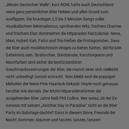
„Neuen Deutschen Welle“, kurz NDW, hatte auch Deutschland
seine ganz persönlichen 80er Helden und allen Grund zum
ausflippen. Die knackigen 2,5 bis 3 Minuten Songs voller
musikalischem Minimalismus, sprühenden Witz, frechem Charme
und frischem Elan dominierten die Hitparaden hierzulande. Nena,
Ideal, Hubert Kah, Falco und Trio hießen die Protagonisten. Dass
die 80er auch modetechnisch einiges zu bieten hatten, dürfte kein
Geheimnis sein. Strähnchen, Stirnbänder, Karottenjeans und
Neonfarben sind sicher die bestürzendsten
Geschmacksverirrungen der 80er, die manch einer sich vielleicht
nicht unbedingt zurück wünscht. Was bleibt sind die poppigen
Melodien der Neon-Pink-Haarlack-Dekade: Heute noch genauso
tanzbar wie damals. Der letzte Hitparadenstürmer der
ausgehenden 80er Jahre hieß Phil Collins. Wer weiss, ob der Ex-
Genesis mit seinem „Another Day In Paradise“ nicht an die 80er
Party im Substage dachte? Ganz in diesem Sinne, Freunde der
Nacht: kommen, staunen und tanzen, tanzen, tanzen!