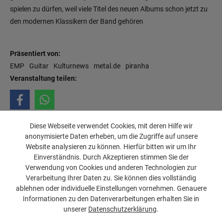
spielen zu dürfen, weil viele Titel des neuen Albums schon jetzt zu
den modernen Klassikern der Band gehören
Präsentiert von:
EMP
Guitar
Kulturnews
metal.de
piranha
Veranstaltung teilen:
Diese Webseite verwendet Cookies, mit deren Hilfe wir
anonymisierte Daten erheben, um die Zugriffe auf unsere
Website analysieren zu können. Hierfür bitten wir um Ihr
Einverständnis. Durch Akzeptieren stimmen Sie der
Verwendung von Cookies und anderen Technologien zur
Verarbeitung Ihrer Daten zu. Sie können dies vollständig
ablehnen oder individuelle Einstellungen vornehmen. Genauere
Impressum
Jugendschutz
FAQ
Datenschutz
© SUBSTAGE
Informationen zu den Datenverarbeitungen erhalten Sie in
unserer
Datenschutzerklärung
.