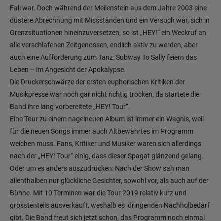
Fall war. Doch während der Meilenstein aus dem Jahre 2003 eine
düstere Abrechnung mit Missständen und ein Versuch war, sich in
Grenzsituationen hineinzuversetzen, so ist „HEY!“ ein Weckruf an
alle verschlafenen Zeitgenossen, endlich aktiv zu werden, aber
auch eine Aufforderung zum Tanz: Subway To Sally feiern das
Leben – im Angesicht der Apokalypse.
Die Druckerschwärze der ersten euphorischen Kritiken der
Musikpresse war noch gar nicht richtig trocken, da startete die
Band ihre lang vorbereitete „HEY! Tour“.
Eine Tour zu einem nagelneuen Album ist immer ein Wagnis, weil
für die neuen Songs immer auch Altbewährtes im Programm
weichen muss. Fans, Kritiker und Musiker waren sich allerdings
nach der „HEY! Tour“ einig, dass dieser Spagat glänzend gelang.
Oder um es anders auszudrücken: Nach der Show sah man
allenthalben nur glückliche Gesichter, sowohl vor, als auch auf der
Bühne. Mit 10 Terminen war die Tour 2019 relativ kurz und
grösstenteils ausverkauft, weshalb es dringenden Nachholbedarf
gibt. Die Band freut sich jetzt schon, das Programm noch einmal