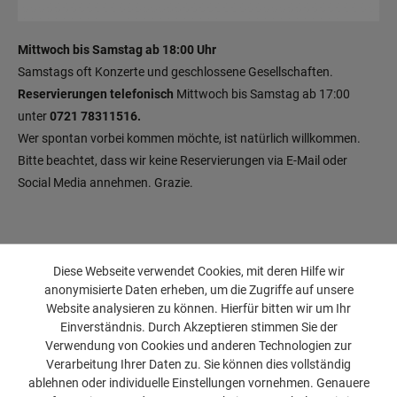
Mittwoch bis Samstag ab 18:00 Uhr
Samstags oft Konzerte und geschlossene Gesellschaften.
Reservierungen telefonisch
Mittwoch bis Samstag ab 17:00
unter
0721 78311516.
Wer spontan vorbei kommen möchte, ist natürlich willkommen.
Bitte beachtet, dass wir keine Reservierungen via E-Mail oder
Social Media annehmen. Grazie.
Diese Webseite verwendet Cookies, mit deren Hilfe wir
anonymisierte Daten erheben, um die Zugriffe auf unsere
Website analysieren zu können. Hierfür bitten wir um Ihr
Einverständnis. Durch Akzeptieren stimmen Sie der
Verwendung von Cookies und anderen Technologien zur
Verarbeitung Ihrer Daten zu. Sie können dies vollständig
ablehnen oder individuelle Einstellungen vornehmen. Genauere