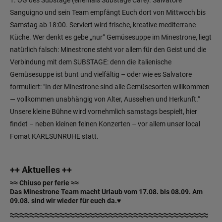
1. OG des Substage (ehemals Substage Café). Salvatore
Sanguigno und sein Team empfängt Euch dort von Mittwoch bis
Samstag ab 18:00. Serviert wird frische, kreative mediterrane
Küche. Wer denkt es gebe „nur“ Gemüsesuppe im Minestrone, liegt
natürlich falsch: Minestrone steht vor allem für den Geist und die
Verbindung mit dem SUBSTAGE: denn die italienische
Gemüsesuppe ist bunt und vielfältig – oder wie es Salvatore
formuliert: "In der Minestrone sind alle Gemüsesorten willkommen
— vollkommen unabhängig von Alter, Aussehen und Herkunft.“
Unsere kleine Bühne wird vornehmlich samstags bespielt, hier
findet – neben kleinen feinen Konzerten – vor allem unser local
Fomat KARLSUNRUHE statt.
++ Aktuelles ++
≈≈ Chiuso per ferie ≈≈
Das Minestrone Team macht Urlaub vom 17.08. bis 08.09. Am
09.08. sind wir wieder für euch da.♥
≈≈≈≈≈≈≈≈≈≈≈≈≈≈≈≈≈≈≈≈≈≈≈≈≈≈≈≈≈≈≈≈≈≈≈≈≈≈≈≈